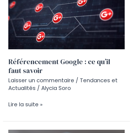
:
ce
qu’il
faut
savoir
Référencement Google : ce qu’il
faut savoir
Laisser un commentaire
/
Tendances et
Actualités
/
Alycia Soro
Lire la suite »