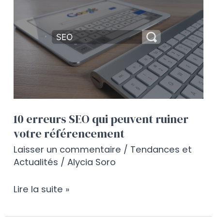
10
erreurs
SEO
qui
peuvent
ruiner
votre
référencement
10 erreurs SEO qui peuvent ruiner
votre référencement
Laisser un commentaire
/
Tendances et
Actualités
/
Alycia Soro
Lire la suite »